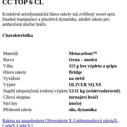
CC TOP 6 CL
Konkávní aerodynamická hlava rakety má zvětšený sweet spot.
Snadná manipulace a působivá dynamika, ideální raketa pro
ambiciózní útočné hráče.
Charakteristika
Materiál
Metacarbon™
Barva
černá – modrá
Váha
115 g bez výpletu a gripu
Hlava rakety
Bridge
Vyvážení
na strěd
Výplet
OLIVER SQ X9
Napětí (doporučená tvrdost) výpletu
12/11 kg (svisle/vodorovně)
Cílová skupina
turnajoví hráči
Styl hry
útočný
Přednosti rakety
síla, dynamika
Raketa na squash
raketa Oliver
raketa X-Light
squashová raketa
X-
Light
X-Light 9.1