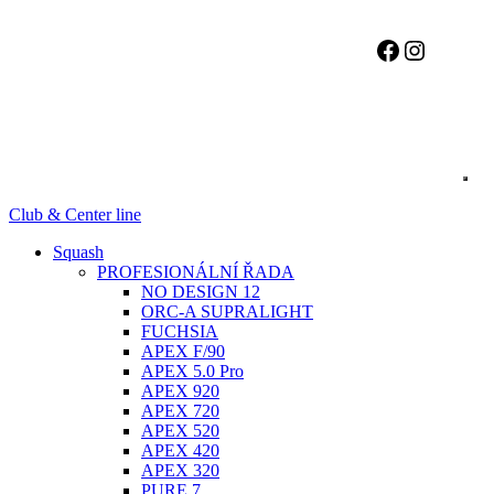
Facebook
Instagr
Club & Center line
Squash
PROFESIONÁLNÍ ŘADA
NO DESIGN 12
ORC-A SUPRALIGHT
FUCHSIA
APEX F/90
APEX 5.0 Pro
APEX 920
APEX 720
APEX 520
APEX 420
APEX 320
PURE 7