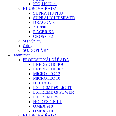
ICQ 110 Ultra
KLUBOVÁ ŘADA
SUPRA 110 PRO
SUPRALIGHT SILVER
DRAGON 3
XT 880
RACER X8
CROSS 9.2
SQ výplety
Gripy
SQ.DOPLŇKY
Badminton
PROFESIONÁLNÍ ŘADA
ENERGETIC K9
ENERGETIC K7
MICROTEC 12
MICROTEC 10
DELTA 12
EXTREME 69 LIGHT
EXTREME 69 POWER
EXTREME 75
NO DESIGN III.
OMEX 910
OMEX 710
KLUBOVÁ ŘADA