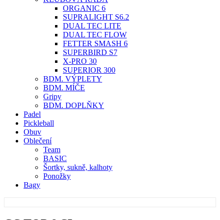
ORGANIC 6
SUPRALIGHT S6.2
DUAL TEC LITE
DUAL TEC FLOW
FETTER SMASH 6
SUPERBIRD S7
X-PRO 30
SUPERIOR 300
BDM. VÝPLETY
BDM. MÍČE
Gripy
BDM. DOPLŇKY
Padel
Pickleball
Obuv
Oblečení
Team
BASIC
Šortky, sukně, kalhoty
Ponožky
Bagy