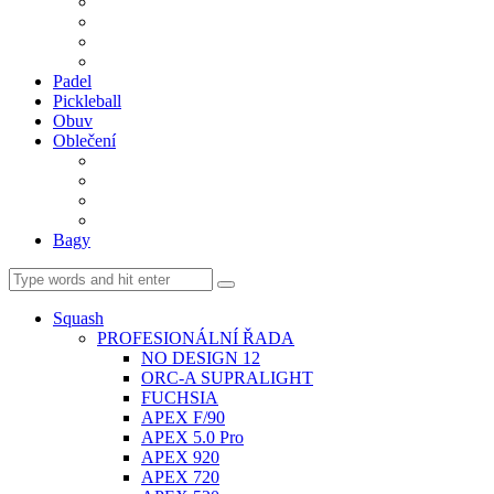
BDM. VÝPLETY
BDM. MÍČE
Gripy
BDM. DOPLŇKY
Padel
Pickleball
Obuv
Oblečení
Team
BASIC
Šortky, sukně, kalhoty
Ponožky
Bagy
Squash
PROFESIONÁLNÍ ŘADA
NO DESIGN 12
ORC-A SUPRALIGHT
FUCHSIA
APEX F/90
APEX 5.0 Pro
APEX 920
APEX 720