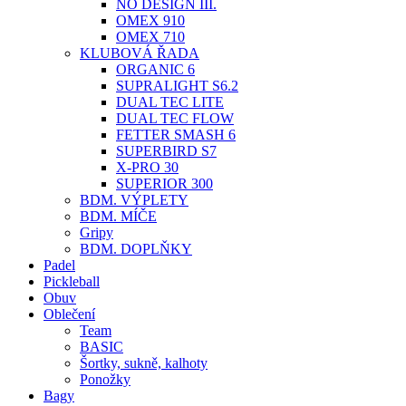
NO DESIGN III.
OMEX 910
OMEX 710
KLUBOVÁ ŘADA
ORGANIC 6
SUPRALIGHT S6.2
DUAL TEC LITE
DUAL TEC FLOW
FETTER SMASH 6
SUPERBIRD S7
X-PRO 30
SUPERIOR 300
BDM. VÝPLETY
BDM. MÍČE
Gripy
BDM. DOPLŇKY
Padel
Pickleball
Obuv
Oblečení
Team
BASIC
Šortky, sukně, kalhoty
Ponožky
Bagy