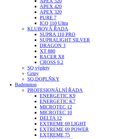
APEX 520
APEX 420
APEX 320
PURE 7
ICQ 110 Ultra
KLUBOVÁ ŘADA
SUPRA 110 PRO
SUPRALIGHT SILVER
DRAGON 3
XT 880
RACER X8
CROSS 9.2
SQ výplety
Gripy
SQ.DOPLŇKY
Badminton
PROFESIONÁLNÍ ŘADA
ENERGETIC K9
ENERGETIC K7
MICROTEC 12
MICROTEC 10
DELTA 12
EXTREME 69 LIGHT
EXTREME 69 POWER
EXTREME 75