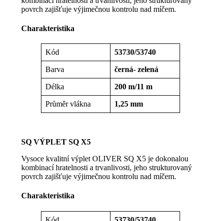
kombinací hratelnosti a trvanlivosti, jeho strukturovaný
povrch zajišťuje výjimečnou kontrolu nad míčem.
Charakteristika
Kód
53730/53740
Barva
černá- zelená
Délka
200 m/11 m
Průměr vlákna
1,25 mm
SQ VÝPLET SQ X5
Vysoce kvalitní výplet OLIVER SQ X5 je dokonalou
kombinací hratelnosti a trvanlivosti, jeho strukturovaný
povrch zajišťuje výjimečnou kontrolu nad míčem.
Charakteristika
Kód
53730/53740