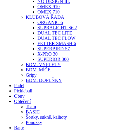
NO DESIGN III.
OMEX 910
OMEX 710
KLUBOVÁ ŘADA
ORGANIC 6
SUPRALIGHT S6.2
DUAL TEC LITE
DUAL TEC FLOW
FETTER SMASH 6
SUPERBIRD S7
X-PRO 30
SUPERIOR 300
BDM. VÝPLETY
BDM. MÍČE
Gripy
BDM. DOPLŇKY
Padel
Pickleball
Obuv
Oblečení
Team
BASIC
Šortky, sukně, kalhoty
Ponožky
Bagy