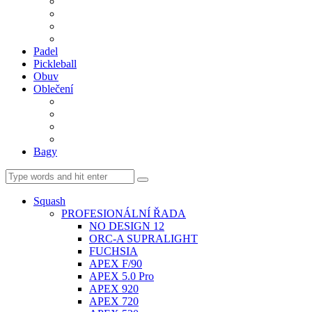
BDM. VÝPLETY
BDM. MÍČE
Gripy
BDM. DOPLŇKY
Padel
Pickleball
Obuv
Oblečení
Team
BASIC
Šortky, sukně, kalhoty
Ponožky
Bagy
Squash
PROFESIONÁLNÍ ŘADA
NO DESIGN 12
ORC-A SUPRALIGHT
FUCHSIA
APEX F/90
APEX 5.0 Pro
APEX 920
APEX 720