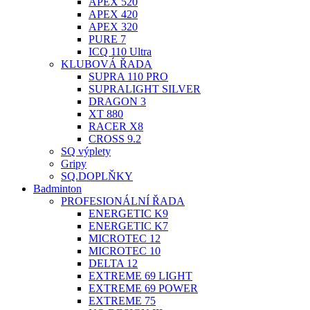
APEX 520
APEX 420
APEX 320
PURE 7
ICQ 110 Ultra
KLUBOVÁ ŘADA
SUPRA 110 PRO
SUPRALIGHT SILVER
DRAGON 3
XT 880
RACER X8
CROSS 9.2
SQ výplety
Gripy
SQ.DOPLŇKY
Badminton
PROFESIONÁLNÍ ŘADA
ENERGETIC K9
ENERGETIC K7
MICROTEC 12
MICROTEC 10
DELTA 12
EXTREME 69 LIGHT
EXTREME 69 POWER
EXTREME 75