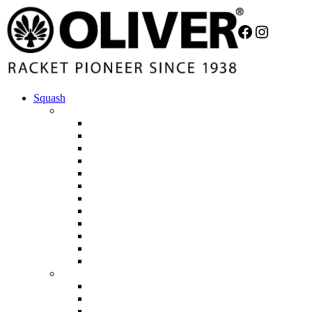
Facebook
Instagr
Squash
PROFESIONÁLNÍ ŘADA
NO DESIGN 12
ORC-A SUPRALIGHT
FUCHSIA
APEX F/90
APEX 5.0 Pro
APEX 920
APEX 720
APEX 520
APEX 420
APEX 320
PURE 7
ICQ 110 Ultra
KLUBOVÁ ŘADA
SUPRA 110 PRO
SUPRALIGHT SILVER
DRAGON 3