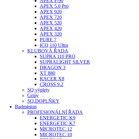
APEX F/90
APEX 5.0 Pro
APEX 920
APEX 720
APEX 520
APEX 420
APEX 320
PURE 7
ICQ 110 Ultra
KLUBOVÁ ŘADA
SUPRA 110 PRO
SUPRALIGHT SILVER
DRAGON 3
XT 880
RACER X8
CROSS 9.2
SQ výplety
Gripy
SQ.DOPLŇKY
Badminton
PROFESIONÁLNÍ ŘADA
ENERGETIC K9
ENERGETIC K7
MICROTEC 12
MICROTEC 10