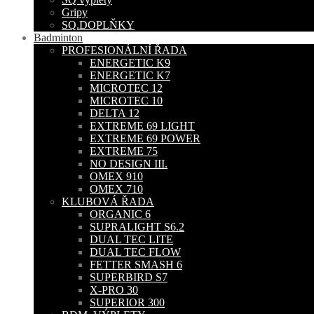
Gripy
SQ.DOPLŇKY
Badminton
PROFESIONÁLNÍ ŘADA
ENERGETIC K9
ENERGETIC K7
MICROTEC 12
MICROTEC 10
DELTA 12
EXTREME 69 LIGHT
EXTREME 69 POWER
EXTREME 75
NO DESIGN III.
OMEX 910
OMEX 710
KLUBOVÁ ŘADA
ORGANIC 6
SUPRALIGHT S6.2
DUAL TEC LITE
DUAL TEC FLOW
FETTER SMASH 6
SUPERBIRD S7
X-PRO 30
SUPERIOR 300