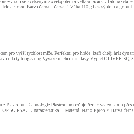
vý rám se zvětšeným sweetspotem a velkou razancí. Tato raketa je per
ál Metacarbon Barva černá – červená Váha 110 g bez výpletu a gripu Hl
 pro vyšší rychlost míče. Perfektní pro hráče, kteří chtějí hrát dyn
va rakety long-string Vyvážení lehce do hlavy Výplet OLIVER SQ X5 
astronu. Technologie Plastron umožňuje řízené vedení strun přes rá
hráč TOP 5O PSA. Charakteristika Materiál Nano-Eplon™ Barva černá