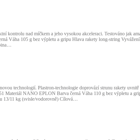
ní kontrolu nad míčkem a jeho vysokou akceleraci. Testováno jak amat
erná Váha 105 g bez výpletu a gripu Hlava rakety long-string Vyváž
upina…
u technologií. Plastron-technologie doprovází strunu rakety uvnitř r
251 Materiál NANO EPLON Barva černá Váha 110 g bez výpletu a gripu
u 13/11 kg (svisle/vodorovně) Cílová…