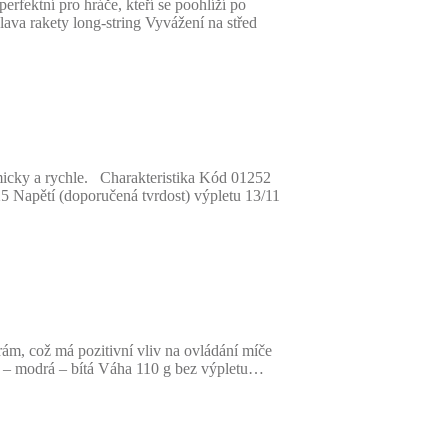
fektní pro hráče, kteří se poohlíží po
ava rakety long-string Vyvážení na střed
amicky a rychle. Charakteristika Kód 01252
Napětí (doporučená tvrdost) výpletu 13/11
m, což má pozitivní vliv na ovládání míče
 – modrá – bítá Váha 110 g bez výpletu…