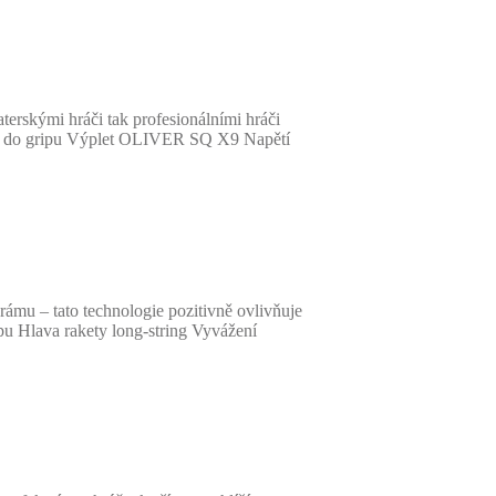
erskými hráči tak profesionálními hráči
ení do gripu Výplet OLIVER SQ X9 Napětí
ámu – tato technologie pozitivně ovlivňuje
 Hlava rakety long-string Vyvážení