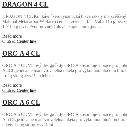
DRAGON 4 CL
DRAGON 4 CL Konkávní aerodynamická hlava rakety má zvětšený swe
Materiál Metacarbon™ Barva černá – zelená – bílá Váha 115 g bez v
12/10 kg (svisle/vodorovně) Cílová skupina turnajoví…
Read more
Club & Center line
ORC-A 4 CL
ORC-A 4 CL Vlnový design řady ORC-A absorbuje vibrace pro pohodl
A 4CL je ideálne manévrovatelná raketa pro výkonnou útočnou hru. 
Long string Vyvážení lehce…
Read more
Club & Center line
ORC-A 6 CL
ORC-A 6 CL Vlnový design řady ORC-A absorbuje vibrace pro pohodl
A 6 CL je ideálne manévrovatelná raketa pro výkonnou útočnou hru.
rakety Long string Vyvážení…