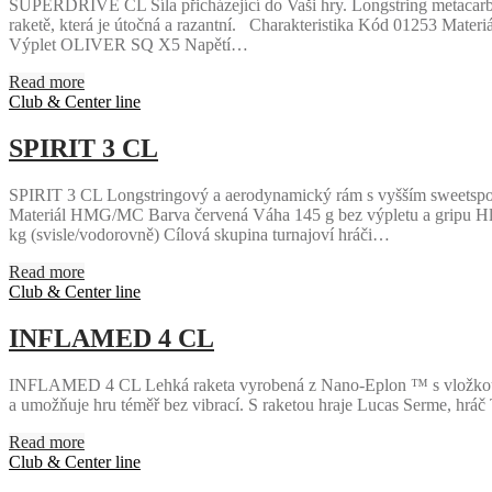
SUPERDRIVE CL Síla přicházející do Vaši hry. Longstring metacarbono
raketě, která je útočná a razantní. Charakteristika Kód 01253 Materi
Výplet OLIVER SQ X5 Napětí…
Read more
Club & Center line
SPIRIT 3 CL
SPIRIT 3 CL Longstringový a aerodynamický rám s vyšším sweetspotem
Materiál HMG/MC Barva červená Váha 145 g bez výpletu a gripu Hla
kg (svisle/vodorovně) Cílová skupina turnajoví hráči…
Read more
Club & Center line
INFLAMED 4 CL
INFLAMED 4 CL Lehká raketa vyrobená z Nano-Eplon ™ s vložkou z Pl
a umožňuje hru téměř bez vibrací. S raketou hraje Lucas Serme, 
Read more
Club & Center line