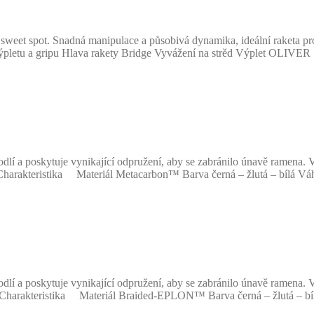
et spot. Snadná manipulace a působivá dynamika, ideální raketa pro
ýpletu a gripu Hlava rakety Bridge Vyvážení na strěd Výplet OLIVER
í a poskytuje vynikající odpružení, aby se zabránilo únavě ramena.
Charakteristika Materiál Metacarbon™ Barva černá – žlutá – bílá Váh
í a poskytuje vynikající odpružení, aby se zabránilo únavě ramena.
 Charakteristika Materiál Braided-EPLON™ Barva černá – žlutá – bíl