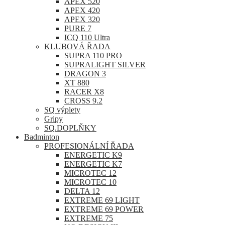
APEX 520
APEX 420
APEX 320
PURE 7
ICQ 110 Ultra
KLUBOVÁ ŘADA
SUPRA 110 PRO
SUPRALIGHT SILVER
DRAGON 3
XT 880
RACER X8
CROSS 9.2
SQ výplety
Gripy
SQ.DOPLŇKY
Badminton
PROFESIONÁLNÍ ŘADA
ENERGETIC K9
ENERGETIC K7
MICROTEC 12
MICROTEC 10
DELTA 12
EXTREME 69 LIGHT
EXTREME 69 POWER
EXTREME 75