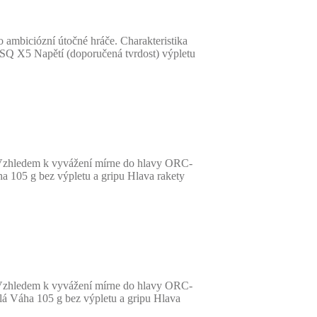
 ambiciózní útočné hráče. Charakteristika
 SQ X5 Napětí (doporučená tvrdost) výpletu
 Vzhledem k vyvážení mírne do hlavy ORC-
a 105 g bez výpletu a gripu Hlava rakety
 Vzhledem k vyvážení mírne do hlavy ORC-
á Váha 105 g bez výpletu a gripu Hlava