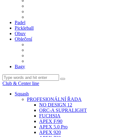
BDM. VÝPLETY
BDM. MÍČE
Gripy
BDM. DOPLŇKY
Padel
Pickleball
Obuv
Oblečení
Team
BASIC
Šortky, sukně, kalhoty
Ponožky
Bagy
Club & Center line
Squash
PROFESIONÁLNÍ ŘADA
NO DESIGN 12
ORC-A SUPRALIGHT
FUCHSIA
APEX F/90
APEX 5.0 Pro
APEX 920