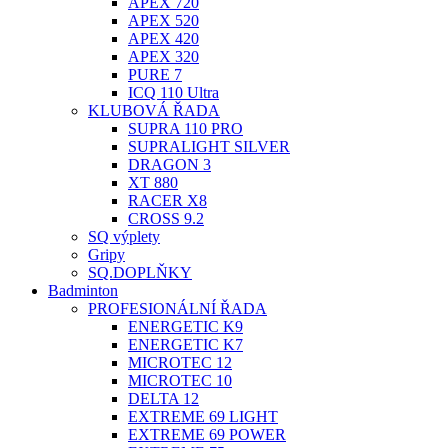
APEX 720
APEX 520
APEX 420
APEX 320
PURE 7
ICQ 110 Ultra
KLUBOVÁ ŘADA
SUPRA 110 PRO
SUPRALIGHT SILVER
DRAGON 3
XT 880
RACER X8
CROSS 9.2
SQ výplety
Gripy
SQ.DOPLŇKY
Badminton
PROFESIONÁLNÍ ŘADA
ENERGETIC K9
ENERGETIC K7
MICROTEC 12
MICROTEC 10
DELTA 12
EXTREME 69 LIGHT
EXTREME 69 POWER