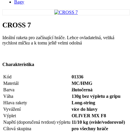
Bagy
CROSS 7
Ideální raketa pro začínající hráče. Lehce ovladatelná, veliká
rychlost míčku a k tomu ještě velmi odolná
Charakteristika
Kód
01336
Materiál
MC/HMG
Barva
žlutočerná
Váha
130g bez výpletu a gripu
Hlava rakety
Long-string
Vyvážení
více do hlavy
Výplet
OLIVER MX F8
Napětí (doporučená tvrdost) výpletu
11/10 kg (svisle/vodorovně)
Cílová skupina
pro všechny hráče