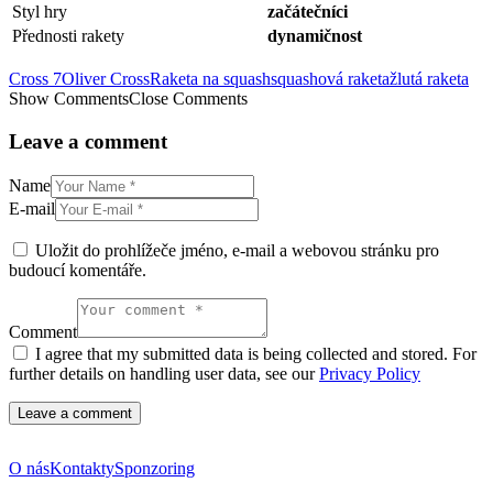
Styl hry
začátečníci
Přednosti rakety
dynamičnost
Cross 7
Oliver Cross
Raketa na squash
squashová raketa
žlutá raketa
Show Comments
Close Comments
Leave a comment
Name
E-mail
Uložit do prohlížeče jméno, e-mail a webovou stránku pro
budoucí komentáře.
Comment
I agree that my submitted data is being collected and stored. For
further details on handling user data, see our
Privacy Policy
O nás
Kontakty
Sponzoring