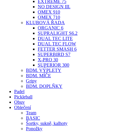
EXTREME 75
NO DESIGN III.
OMEX 910
OMEX 710
KLUBOVÁ ŘADA
ORGANIC 6
SUPRALIGHT S6.2
DUAL TEC LITE
DUAL TEC FLOW
FETTER SMASH 6
SUPERBIRD S7
X-PRO 30
SUPERIOR 300
BDM. VÝPLETY
BDM. MÍČE
Gripy
BDM. DOPLŇKY
Padel
Pickleball
Obuv
Oblečení
Team
BASIC
Šortky, sukně, kalhoty
Ponožky