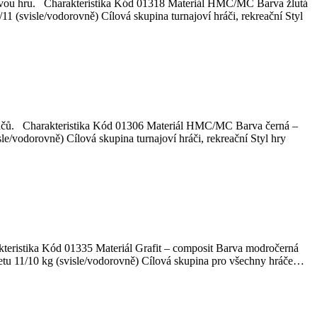
ovou hru. Charakteristika Kód 01318 Materiál HMC/MC Barva žlutá
1 (svisle/vodorovně) Cílová skupina turnajoví hráči, rekreační Styl
h hráčů. Charakteristika Kód 01306 Materiál HMC/MC Barva černá –
e/vodorovně) Cílová skupina turnajoví hráči, rekreační Styl hry
akteristika Kód 01335 Materiál Grafit – composit Barva modročerná
tu 11/10 kg (svisle/vodorovně) Cílová skupina pro všechny hráče…