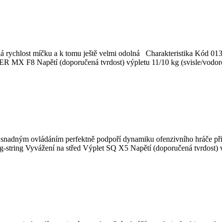
liká rychlost míčku a k tomu ještě velmi odolná Charakteristika Kód
R MX F8 Napětí (doporučená tvrdost) výpletu 11/10 kg (svisle/vodoro
snadným ovládáním perfektně podpoří dynamiku ofenzivního hráče př
string Vyvážení na střed Výplet SQ X5 Napětí (doporučená tvrdost) vý