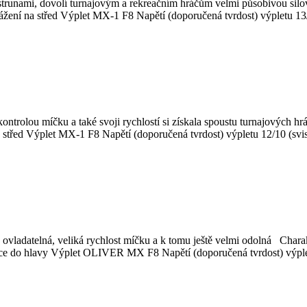
runami, dovolí turnajovým a rekreačním hráčům velmi působivou sil
žení na střed Výplet MX-1 F8 Napětí (doporučená tvrdost) výpletu 13/1
ontrolou míčku a také svoji rychlostí si získala spoustu turnajovýc
střed Výplet MX-1 F8 Napětí (doporučená tvrdost) výpletu 12/10 (svisl
 ovladatelná, veliká rychlost míčku a k tomu ještě velmi odolná Char
íce do hlavy Výplet OLIVER MX F8 Napětí (doporučená tvrdost) výple