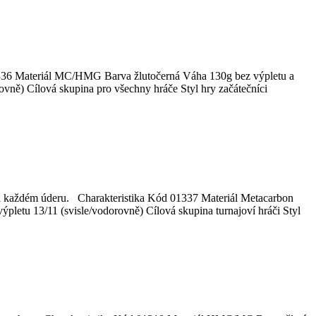
 01336 Materiál MC/HMG Barva žlutočerná Váha 130g bez výpletu a
vně) Cílová skupina pro všechny hráče Styl hry začátečníci
i každém úderu. Charakteristika Kód 01337 Materiál Metacarbon
pletu 13/11 (svisle/vodorovně) Cílová skupina turnajoví hráči Styl