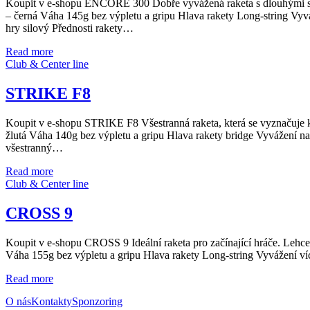
Koupit v e-shopu ENCORE 300 Dobře vyvážená raketa s dlouhými st
– černá Váha 145g bez výpletu a gripu Hlava rakety Long-string Vyvá
hry silový Přednosti rakety…
Read more
Club & Center line
STRIKE F8
Koupit v e-shopu STRIKE F8 Všestranná raketa, která se vyznačuje k
žlutá Váha 140g bez výpletu a gripu Hlava rakety bridge Vyvážení na 
všestranný…
Read more
Club & Center line
CROSS 9
Koupit v e-shopu CROSS 9 Ideální raketa pro začínající hráče. Lehce
Váha 155g bez výpletu a gripu Hlava rakety Long-string Vyvážení v
Read more
O nás
Kontakty
Sponzoring