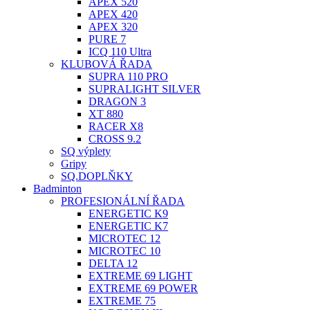
APEX 520
APEX 420
APEX 320
PURE 7
ICQ 110 Ultra
KLUBOVÁ ŘADA
SUPRA 110 PRO
SUPRALIGHT SILVER
DRAGON 3
XT 880
RACER X8
CROSS 9.2
SQ výplety
Gripy
SQ.DOPLŇKY
Badminton
PROFESIONÁLNÍ ŘADA
ENERGETIC K9
ENERGETIC K7
MICROTEC 12
MICROTEC 10
DELTA 12
EXTREME 69 LIGHT
EXTREME 69 POWER
EXTREME 75