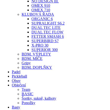
NO DESIGN III.
OMEX 910
OMEX 710
KLUBOVÁ ŘADA
ORGANIC 6
SUPRALIGHT S6.2
DUAL TEC LITE
DUAL TEC FLOW
FETTER SMASH 6
SUPERBIRD S7
X-PRO 30
SUPERIOR 300
BDM. VÝPLETY
BDM. MÍČE
Gripy
BDM. DOPLŇKY
Padel
Pickleball
Obuv
Oblečení
Team
BASIC
Šortky, sukně, kalhoty
Ponožky
Bagy