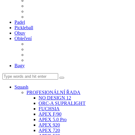
BDM. VÝPLETY
BDM. MÍČE
Gripy
BDM. DOPLŇKY
Padel
Pickleball
Obuv
Oblečení
Team
BASIC
Šortky, sukně, kalhoty
Ponožky
Bagy
Squash
PROFESIONÁLNÍ ŘADA
NO DESIGN 12
ORC-A SUPRALIGHT
FUCHSIA
APEX F/90
APEX 5.0 Pro
APEX 920
APEX 720