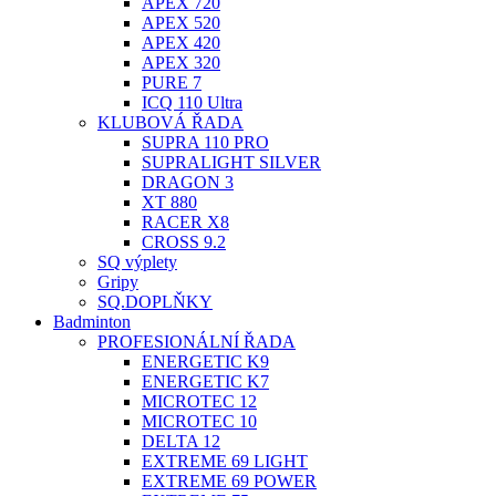
APEX 720
APEX 520
APEX 420
APEX 320
PURE 7
ICQ 110 Ultra
KLUBOVÁ ŘADA
SUPRA 110 PRO
SUPRALIGHT SILVER
DRAGON 3
XT 880
RACER X8
CROSS 9.2
SQ výplety
Gripy
SQ.DOPLŇKY
Badminton
PROFESIONÁLNÍ ŘADA
ENERGETIC K9
ENERGETIC K7
MICROTEC 12
MICROTEC 10
DELTA 12
EXTREME 69 LIGHT
EXTREME 69 POWER