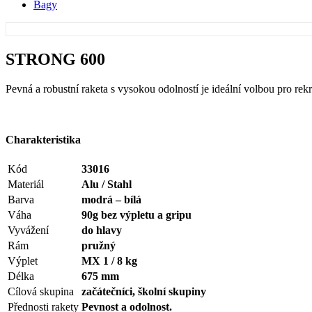
Bagy
STRONG 600
Pevná a robustní raketa s vysokou odolností je ideální volbou pro rek
Charakteristika
Kód
33016
Materiál
Alu / Stahl
Barva
modrá – bílá
Váha
90g bez výpletu a gripu
Vyvážení
do hlavy
Rám
pružný
Výplet
MX 1 / 8 kg
Délka
675 mm
Cílová skupina
začátečníci, školní skupiny
Přednosti rakety
Pevnost a odolnost.