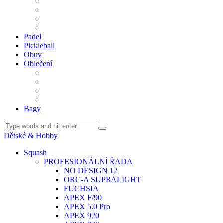
BDM. VÝPLETY
BDM. MÍČE
Gripy
BDM. DOPLŇKY
Padel
Pickleball
Obuv
Oblečení
Team
BASIC
Šortky, sukně, kalhoty
Ponožky
Bagy
Dětské & Hobby
Squash
PROFESIONÁLNÍ ŘADA
NO DESIGN 12
ORC-A SUPRALIGHT
FUCHSIA
APEX F/90
APEX 5.0 Pro
APEX 920