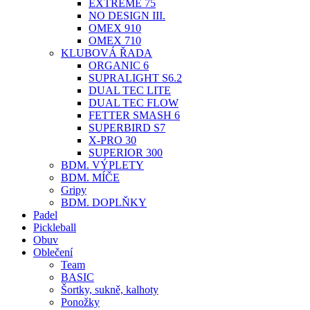
EXTREME 75
NO DESIGN III.
OMEX 910
OMEX 710
KLUBOVÁ ŘADA
ORGANIC 6
SUPRALIGHT S6.2
DUAL TEC LITE
DUAL TEC FLOW
FETTER SMASH 6
SUPERBIRD S7
X-PRO 30
SUPERIOR 300
BDM. VÝPLETY
BDM. MÍČE
Gripy
BDM. DOPLŇKY
Padel
Pickleball
Obuv
Oblečení
Team
BASIC
Šortky, sukně, kalhoty
Ponožky