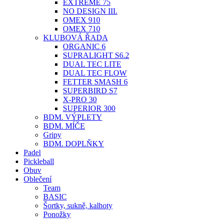
EXTREME 75
NO DESIGN III.
OMEX 910
OMEX 710
KLUBOVÁ ŘADA
ORGANIC 6
SUPRALIGHT S6.2
DUAL TEC LITE
DUAL TEC FLOW
FETTER SMASH 6
SUPERBIRD S7
X-PRO 30
SUPERIOR 300
BDM. VÝPLETY
BDM. MÍČE
Gripy
BDM. DOPLŇKY
Padel
Pickleball
Obuv
Oblečení
Team
BASIC
Šortky, sukně, kalhoty
Ponožky