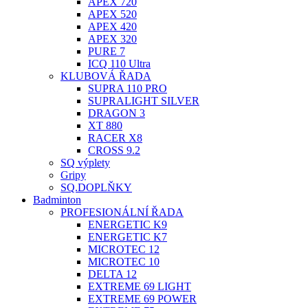
APEX 720
APEX 520
APEX 420
APEX 320
PURE 7
ICQ 110 Ultra
KLUBOVÁ ŘADA
SUPRA 110 PRO
SUPRALIGHT SILVER
DRAGON 3
XT 880
RACER X8
CROSS 9.2
SQ výplety
Gripy
SQ.DOPLŇKY
Badminton
PROFESIONÁLNÍ ŘADA
ENERGETIC K9
ENERGETIC K7
MICROTEC 12
MICROTEC 10
DELTA 12
EXTREME 69 LIGHT
EXTREME 69 POWER