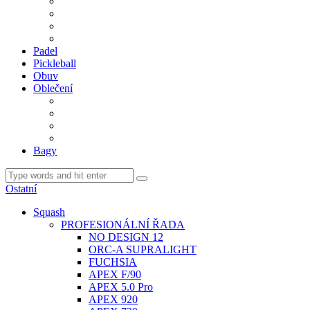
BDM. VÝPLETY
BDM. MÍČE
Gripy
BDM. DOPLŇKY
Padel
Pickleball
Obuv
Oblečení
Team
BASIC
Šortky, sukně, kalhoty
Ponožky
Bagy
Ostatní
Squash
PROFESIONÁLNÍ ŘADA
NO DESIGN 12
ORC-A SUPRALIGHT
FUCHSIA
APEX F/90
APEX 5.0 Pro
APEX 920