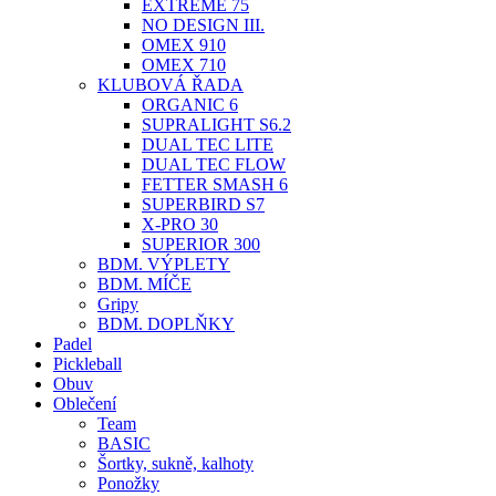
EXTREME 75
NO DESIGN III.
OMEX 910
OMEX 710
KLUBOVÁ ŘADA
ORGANIC 6
SUPRALIGHT S6.2
DUAL TEC LITE
DUAL TEC FLOW
FETTER SMASH 6
SUPERBIRD S7
X-PRO 30
SUPERIOR 300
BDM. VÝPLETY
BDM. MÍČE
Gripy
BDM. DOPLŇKY
Padel
Pickleball
Obuv
Oblečení
Team
BASIC
Šortky, sukně, kalhoty
Ponožky