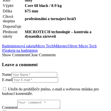
Rám
tuhý
Výplet
Core 68 black / 8-9 kg
Délka
675 mm
Cílová
profesionální a turnajoví hráči
skupina
Doporučuje
Přednosti
MICROTECH technologie – kontrola a
rakety
dynamika zároveň
Badmintonová raketa
Micro Tech
Mikrotec
Oliver Micro Tech
05
raketa na badminton
Show Comments
Close Comments
Leave a comment
Name
E-mail
Uložit do prohlížeče jméno, e-mail a webovou stránku pro
budoucí komentáře.
Comment