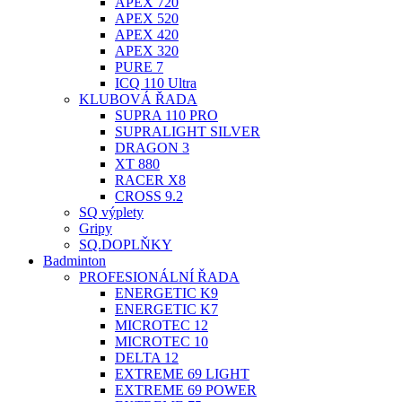
APEX 720
APEX 520
APEX 420
APEX 320
PURE 7
ICQ 110 Ultra
KLUBOVÁ ŘADA
SUPRA 110 PRO
SUPRALIGHT SILVER
DRAGON 3
XT 880
RACER X8
CROSS 9.2
SQ výplety
Gripy
SQ.DOPLŇKY
Badminton
PROFESIONÁLNÍ ŘADA
ENERGETIC K9
ENERGETIC K7
MICROTEC 12
MICROTEC 10
DELTA 12
EXTREME 69 LIGHT
EXTREME 69 POWER