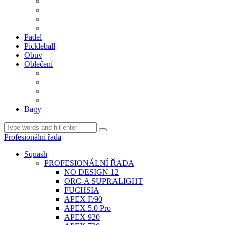
BDM. VÝPLETY
BDM. MÍČE
Gripy
BDM. DOPLŇKY
Padel
Pickleball
Obuv
Oblečení
Team
BASIC
Šortky, sukně, kalhoty
Ponožky
Bagy
Profesionální řada
Squash
PROFESIONÁLNÍ ŘADA
NO DESIGN 12
ORC-A SUPRALIGHT
FUCHSIA
APEX F/90
APEX 5.0 Pro
APEX 920