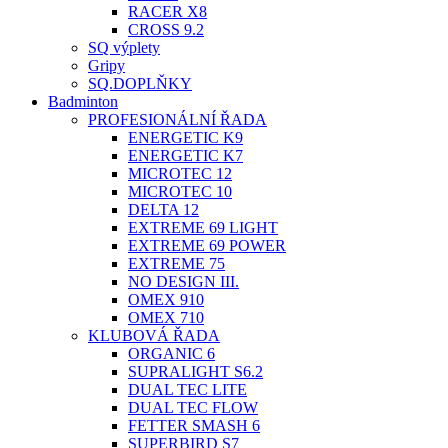
RACER X8
CROSS 9.2
SQ výplety
Gripy
SQ.DOPLŇKY
Badminton
PROFESIONÁLNÍ ŘADA
ENERGETIC K9
ENERGETIC K7
MICROTEC 12
MICROTEC 10
DELTA 12
EXTREME 69 LIGHT
EXTREME 69 POWER
EXTREME 75
NO DESIGN III.
OMEX 910
OMEX 710
KLUBOVÁ ŘADA
ORGANIC 6
SUPRALIGHT S6.2
DUAL TEC LITE
DUAL TEC FLOW
FETTER SMASH 6
SUPERBIRD S7