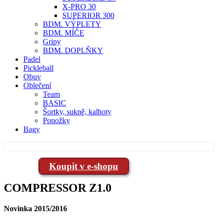
X-PRO 30
SUPERIOR 300
BDM. VÝPLETY
BDM. MÍČE
Gripy
BDM. DOPLŇKY
Padel
Pickleball
Obuv
Oblečení
Team
BASIC
Šortky, sukně, kalhoty
Ponožky
Bagy
Koupit v e-shopu
COMPRESSOR Z1.0
Novinka 2015/2016