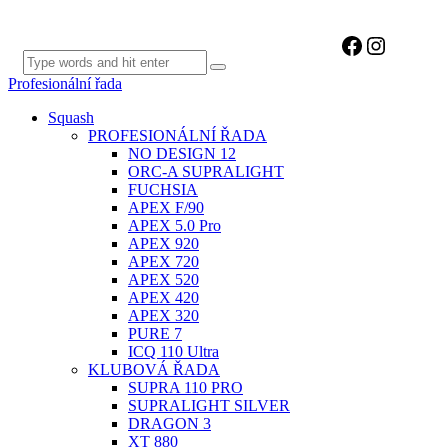
Facebook
Instagr
Profesionální řada
Squash
PROFESIONÁLNÍ ŘADA
NO DESIGN 12
ORC-A SUPRALIGHT
FUCHSIA
APEX F/90
APEX 5.0 Pro
APEX 920
APEX 720
APEX 520
APEX 420
APEX 320
PURE 7
ICQ 110 Ultra
KLUBOVÁ ŘADA
SUPRA 110 PRO
SUPRALIGHT SILVER
DRAGON 3
XT 880