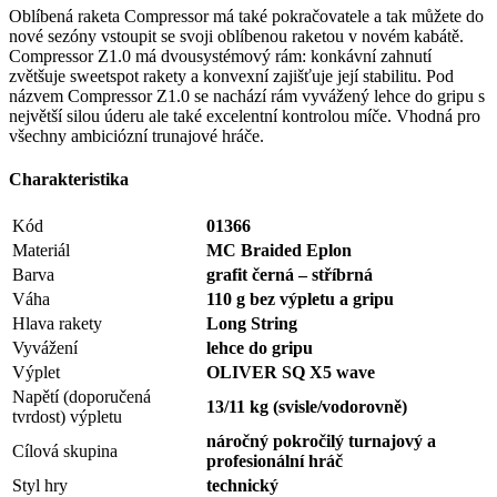
Oblíbená raketa Compressor má také pokračovatele a tak můžete do
nové sezóny vstoupit se svoji oblíbenou raketou v novém kabátě.
Compressor Z1.0 má dvousystémový rám: konkávní zahnutí
zvětšuje sweetspot rakety a konvexní zajišťuje její stabilitu. Pod
názvem Compressor Z1.0 se nachází rám vyvážený lehce do gripu s
největší silou úderu ale také excelentní kontrolou míče. Vhodná pro
všechny ambiciózní trunajové hráče.
Charakteristika
Kód
01366
Materiál
MC Braided Eplon
Barva
grafit černá – stříbrná
Váha
110 g bez výpletu a gripu
Hlava rakety
Long String
Vyvážení
lehce do gripu
Výplet
OLIVER SQ X5 wave
Napětí (doporučená
13/11 kg (svisle/vodorovně)
tvrdost) výpletu
náročný pokročilý turnajový a
Cílová skupina
profesionální hráč
Styl hry
technický