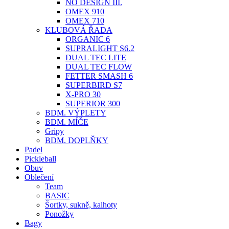
NO DESIGN III.
OMEX 910
OMEX 710
KLUBOVÁ ŘADA
ORGANIC 6
SUPRALIGHT S6.2
DUAL TEC LITE
DUAL TEC FLOW
FETTER SMASH 6
SUPERBIRD S7
X-PRO 30
SUPERIOR 300
BDM. VÝPLETY
BDM. MÍČE
Gripy
BDM. DOPLŇKY
Padel
Pickleball
Obuv
Oblečení
Team
BASIC
Šortky, sukně, kalhoty
Ponožky
Bagy