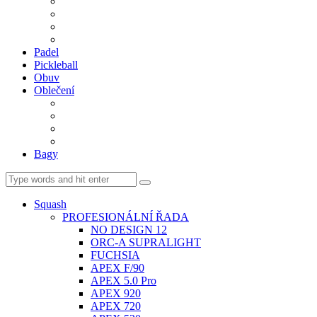
BDM. VÝPLETY
BDM. MÍČE
Gripy
BDM. DOPLŇKY
Padel
Pickleball
Obuv
Oblečení
Team
BASIC
Šortky, sukně, kalhoty
Ponožky
Bagy
Squash
PROFESIONÁLNÍ ŘADA
NO DESIGN 12
ORC-A SUPRALIGHT
FUCHSIA
APEX F/90
APEX 5.0 Pro
APEX 920
APEX 720