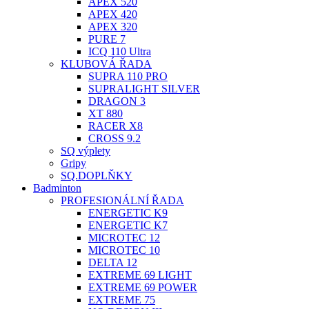
APEX 520
APEX 420
APEX 320
PURE 7
ICQ 110 Ultra
KLUBOVÁ ŘADA
SUPRA 110 PRO
SUPRALIGHT SILVER
DRAGON 3
XT 880
RACER X8
CROSS 9.2
SQ výplety
Gripy
SQ.DOPLŇKY
Badminton
PROFESIONÁLNÍ ŘADA
ENERGETIC K9
ENERGETIC K7
MICROTEC 12
MICROTEC 10
DELTA 12
EXTREME 69 LIGHT
EXTREME 69 POWER
EXTREME 75