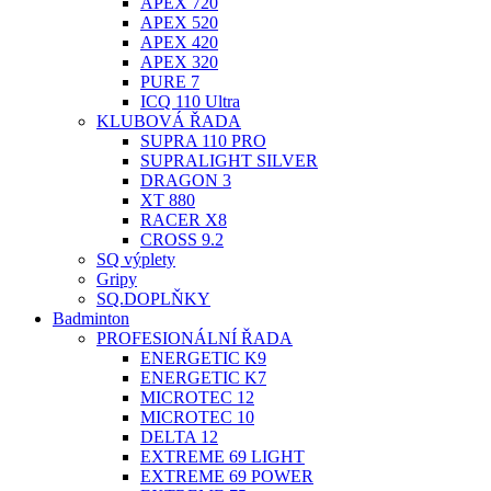
APEX 720
APEX 520
APEX 420
APEX 320
PURE 7
ICQ 110 Ultra
KLUBOVÁ ŘADA
SUPRA 110 PRO
SUPRALIGHT SILVER
DRAGON 3
XT 880
RACER X8
CROSS 9.2
SQ výplety
Gripy
SQ.DOPLŇKY
Badminton
PROFESIONÁLNÍ ŘADA
ENERGETIC K9
ENERGETIC K7
MICROTEC 12
MICROTEC 10
DELTA 12
EXTREME 69 LIGHT
EXTREME 69 POWER