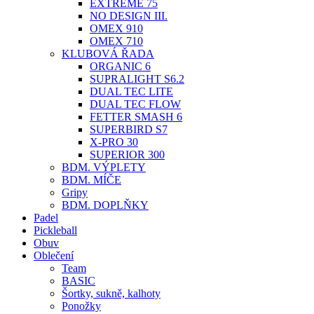
EXTREME 75
NO DESIGN III.
OMEX 910
OMEX 710
KLUBOVÁ ŘADA
ORGANIC 6
SUPRALIGHT S6.2
DUAL TEC LITE
DUAL TEC FLOW
FETTER SMASH 6
SUPERBIRD S7
X-PRO 30
SUPERIOR 300
BDM. VÝPLETY
BDM. MÍČE
Gripy
BDM. DOPLŇKY
Padel
Pickleball
Obuv
Oblečení
Team
BASIC
Šortky, sukně, kalhoty
Ponožky