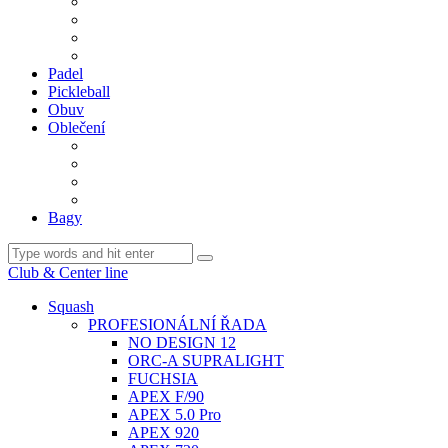
BDM. VÝPLETY
BDM. MÍČE
Gripy
BDM. DOPLŇKY
Padel
Pickleball
Obuv
Oblečení
Team
BASIC
Šortky, sukně, kalhoty
Ponožky
Bagy
Club & Center line
Squash
PROFESIONÁLNÍ ŘADA
NO DESIGN 12
ORC-A SUPRALIGHT
FUCHSIA
APEX F/90
APEX 5.0 Pro
APEX 920