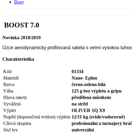
Bagy
BOOST 7.0
Novinka 2018/2019
Úzce aerodynamicky profilovaná raketa s velmi vysokou tuhostí
Charakteristika
Kód
01334
Materiál
Nano- Eplon
Barva
černo-zeleno-bílá
Váha
125 g bez výpletu a gripu
Hlava rakety
předělená můstkem
Vyvážení
na str
ě
d
Výplet
OLIVER SQ X9
Napětí (doporučená tvrdost) výpletu
12/11 kg (svisle/vodorovně)
Cílová skupina
profesionální a turnajový hrá
Styl hry
univerzální