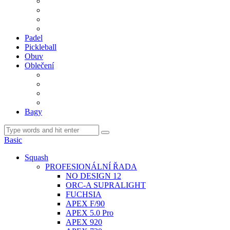
BDM. VÝPLETY
BDM. MÍČE
Gripy
BDM. DOPLŇKY
Padel
Pickleball
Obuv
Oblečení
Team
BASIC
Šortky, sukně, kalhoty
Ponožky
Bagy
Basic
Squash
PROFESIONÁLNÍ ŘADA
NO DESIGN 12
ORC-A SUPRALIGHT
FUCHSIA
APEX F/90
APEX 5.0 Pro
APEX 920