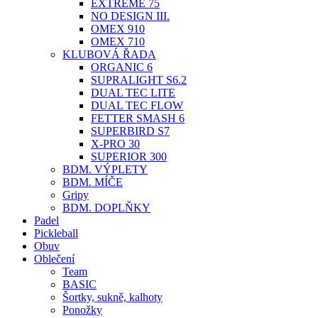
EXTREME 75
NO DESIGN III.
OMEX 910
OMEX 710
KLUBOVÁ ŘADA
ORGANIC 6
SUPRALIGHT S6.2
DUAL TEC LITE
DUAL TEC FLOW
FETTER SMASH 6
SUPERBIRD S7
X-PRO 30
SUPERIOR 300
BDM. VÝPLETY
BDM. MÍČE
Gripy
BDM. DOPLŇKY
Padel
Pickleball
Obuv
Oblečení
Team
BASIC
Šortky, sukně, kalhoty
Ponožky