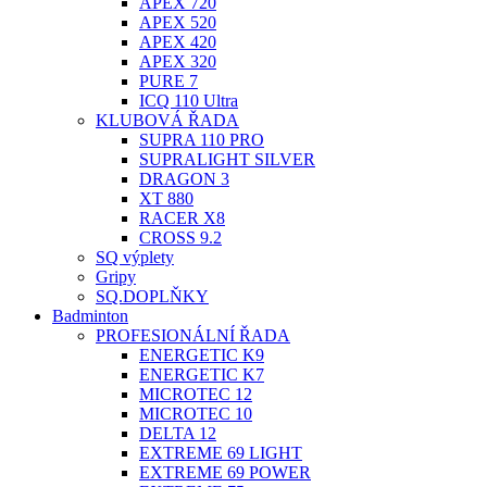
APEX 720
APEX 520
APEX 420
APEX 320
PURE 7
ICQ 110 Ultra
KLUBOVÁ ŘADA
SUPRA 110 PRO
SUPRALIGHT SILVER
DRAGON 3
XT 880
RACER X8
CROSS 9.2
SQ výplety
Gripy
SQ.DOPLŇKY
Badminton
PROFESIONÁLNÍ ŘADA
ENERGETIC K9
ENERGETIC K7
MICROTEC 12
MICROTEC 10
DELTA 12
EXTREME 69 LIGHT
EXTREME 69 POWER