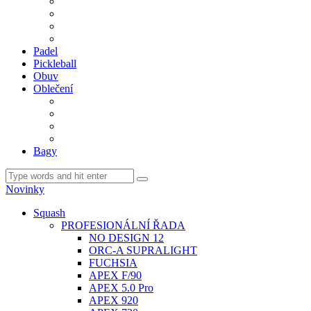
BDM. VÝPLETY
BDM. MÍČE
Gripy
BDM. DOPLŇKY
Padel
Pickleball
Obuv
Oblečení
Team
BASIC
Šortky, sukně, kalhoty
Ponožky
Bagy
Novinky
Squash
PROFESIONÁLNÍ ŘADA
NO DESIGN 12
ORC-A SUPRALIGHT
FUCHSIA
APEX F/90
APEX 5.0 Pro
APEX 920