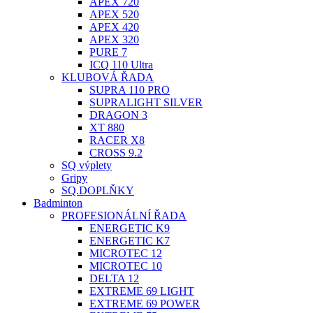
APEX 720
APEX 520
APEX 420
APEX 320
PURE 7
ICQ 110 Ultra
KLUBOVÁ ŘADA
SUPRA 110 PRO
SUPRALIGHT SILVER
DRAGON 3
XT 880
RACER X8
CROSS 9.2
SQ výplety
Gripy
SQ.DOPLŇKY
Badminton
PROFESIONÁLNÍ ŘADA
ENERGETIC K9
ENERGETIC K7
MICROTEC 12
MICROTEC 10
DELTA 12
EXTREME 69 LIGHT
EXTREME 69 POWER