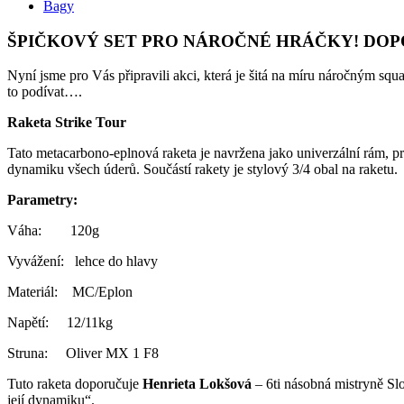
Bagy
ŠPIČKOVÝ SET PRO NÁROČNÉ HRÁČKY! DOP
Nyní jsme pro Vás připravili akci, která je šitá na míru náročným squa
to podívat….
Raketa Strike Tour
Tato metacarbono-eplnová raketa je navržena jako univerzální rám, p
dynamiku všech úderů. Součástí rakety je stylový 3/4 obal na raketu.
Parametry:
Váha: 120g
Vyvážení: lehce do hlavy
Materiál: MC/Eplon
Napětí: 12/11kg
Struna: Oliver MX 1 F8
Tuto raketa doporučuje
Henrieta Lokšová
– 6ti násobná mistryně Slo
její dynamiku“.