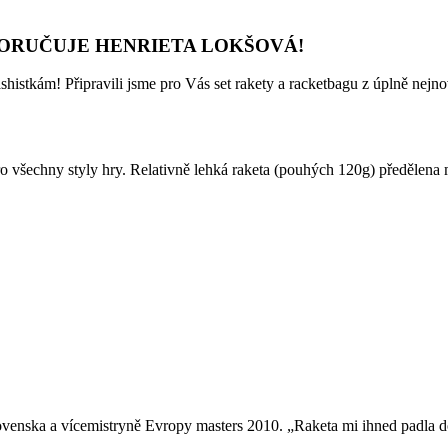
ORUČUJE HENRIETA LOKŠOVÁ!
shistkám! Připravili jsme pro Vás set rakety a racketbagu z úplně nejno
ro všechny styly hry. Relativně lehká raketa (pouhých 120g) předělen
venska a vícemistryně Evropy masters 2010. „Raketa mi ihned padla do 