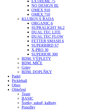
EXTREME 75
NO DESIGN III.
OMEX 910
OMEX 710
KLUBOVÁ ŘADA
ORGANIC 6
SUPRALIGHT S6.2
DUAL TEC LITE
DUAL TEC FLOW
FETTER SMASH 6
SUPERBIRD S7
X-PRO 30
SUPERIOR 300
BDM. VÝPLETY
BDM. MÍČE
Gripy
BDM. DOPLŇKY
Padel
Pickleball
Obuv
Oblečení
Team
BASIC
Šortky, sukně, kalhoty
Ponožky