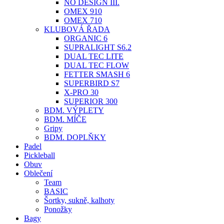
NO DESIGN III.
OMEX 910
OMEX 710
KLUBOVÁ ŘADA
ORGANIC 6
SUPRALIGHT S6.2
DUAL TEC LITE
DUAL TEC FLOW
FETTER SMASH 6
SUPERBIRD S7
X-PRO 30
SUPERIOR 300
BDM. VÝPLETY
BDM. MÍČE
Gripy
BDM. DOPLŇKY
Padel
Pickleball
Obuv
Oblečení
Team
BASIC
Šortky, sukně, kalhoty
Ponožky
Bagy