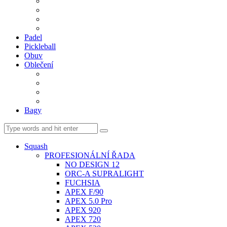
BDM. VÝPLETY
BDM. MÍČE
Gripy
BDM. DOPLŇKY
Padel
Pickleball
Obuv
Oblečení
Team
BASIC
Šortky, sukně, kalhoty
Ponožky
Bagy
Squash
PROFESIONÁLNÍ ŘADA
NO DESIGN 12
ORC-A SUPRALIGHT
FUCHSIA
APEX F/90
APEX 5.0 Pro
APEX 920
APEX 720