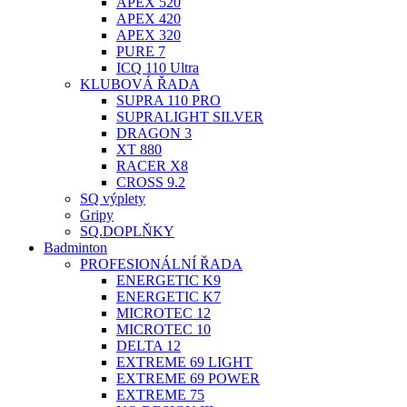
APEX 520
APEX 420
APEX 320
PURE 7
ICQ 110 Ultra
KLUBOVÁ ŘADA
SUPRA 110 PRO
SUPRALIGHT SILVER
DRAGON 3
XT 880
RACER X8
CROSS 9.2
SQ výplety
Gripy
SQ.DOPLŇKY
Badminton
PROFESIONÁLNÍ ŘADA
ENERGETIC K9
ENERGETIC K7
MICROTEC 12
MICROTEC 10
DELTA 12
EXTREME 69 LIGHT
EXTREME 69 POWER
EXTREME 75