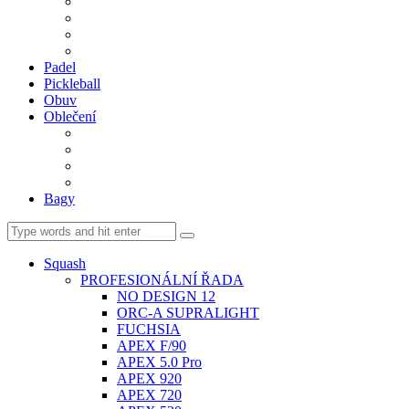
BDM. VÝPLETY
BDM. MÍČE
Gripy
BDM. DOPLŇKY
Padel
Pickleball
Obuv
Oblečení
Team
BASIC
Šortky, sukně, kalhoty
Ponožky
Bagy
Squash
PROFESIONÁLNÍ ŘADA
NO DESIGN 12
ORC-A SUPRALIGHT
FUCHSIA
APEX F/90
APEX 5.0 Pro
APEX 920
APEX 720