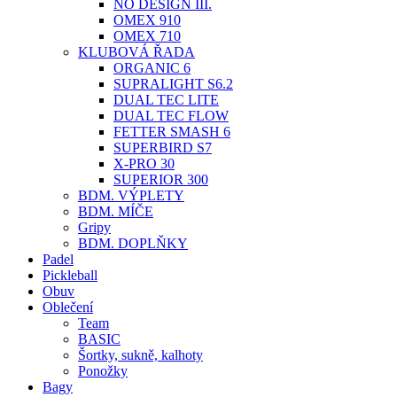
NO DESIGN III.
OMEX 910
OMEX 710
KLUBOVÁ ŘADA
ORGANIC 6
SUPRALIGHT S6.2
DUAL TEC LITE
DUAL TEC FLOW
FETTER SMASH 6
SUPERBIRD S7
X-PRO 30
SUPERIOR 300
BDM. VÝPLETY
BDM. MÍČE
Gripy
BDM. DOPLŇKY
Padel
Pickleball
Obuv
Oblečení
Team
BASIC
Šortky, sukně, kalhoty
Ponožky
Bagy