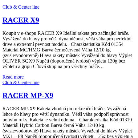
Club & Center line
RACER X9
Koupit v e-shopu RACER X9 Ideální raketa pro začínající hráče.
Vyvážená do hlavy pro větší dynamičnost, větší váha pro perfektní
drive a extremní pevnost modelu. Charakteristika Kód 01354
Materiál MC/HMG Barva černočervená Váha 12/10 kg
(svisle/vodorovně) Hlava rakety můstek Vyvážení do hlavy Výplet
OLIVER SQX9 Napětí (doporučená tvrdost) výpletu 130g bez
výpletu a gripu Cílová skupina pro všechny hráče…
Read more
Club & Center line
RACER MP-X9
RACER MP-X9 Raketa vhodná pro rekreační hráče. Vyvážená
lehce do hlavy pro větší dynamiku. Větší váha podpoří správnost
pohybu ruky. Raketa je velmi odolná. Charakteristika Kód 01319
Materiál Hybrid Carbon Barva černá Váha 12/10 kg
(svisle/vodorovně) Hlava rakety můstek Vyvážení do hlavy Výplet
MX1 – F8 Napětí (doporučená tvrdost) výpletu 125g bez výpletu a