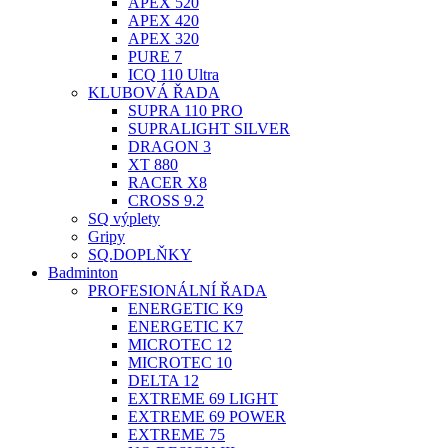
APEX 520
APEX 420
APEX 320
PURE 7
ICQ 110 Ultra
KLUBOVÁ ŘADA
SUPRA 110 PRO
SUPRALIGHT SILVER
DRAGON 3
XT 880
RACER X8
CROSS 9.2
SQ výplety
Gripy
SQ.DOPLŇKY
Badminton
PROFESIONÁLNÍ ŘADA
ENERGETIC K9
ENERGETIC K7
MICROTEC 12
MICROTEC 10
DELTA 12
EXTREME 69 LIGHT
EXTREME 69 POWER
EXTREME 75