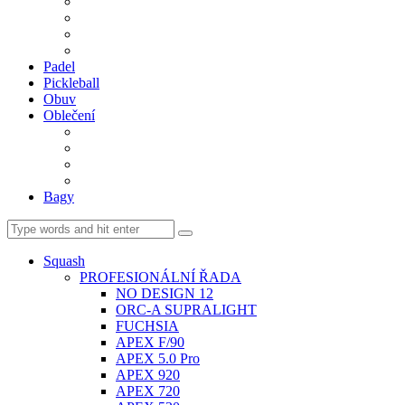
BDM. VÝPLETY
BDM. MÍČE
Gripy
BDM. DOPLŇKY
Padel
Pickleball
Obuv
Oblečení
Team
BASIC
Šortky, sukně, kalhoty
Ponožky
Bagy
Squash
PROFESIONÁLNÍ ŘADA
NO DESIGN 12
ORC-A SUPRALIGHT
FUCHSIA
APEX F/90
APEX 5.0 Pro
APEX 920
APEX 720