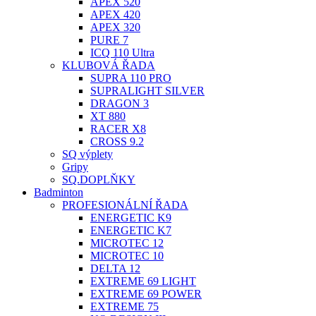
APEX 520
APEX 420
APEX 320
PURE 7
ICQ 110 Ultra
KLUBOVÁ ŘADA
SUPRA 110 PRO
SUPRALIGHT SILVER
DRAGON 3
XT 880
RACER X8
CROSS 9.2
SQ výplety
Gripy
SQ.DOPLŇKY
Badminton
PROFESIONÁLNÍ ŘADA
ENERGETIC K9
ENERGETIC K7
MICROTEC 12
MICROTEC 10
DELTA 12
EXTREME 69 LIGHT
EXTREME 69 POWER
EXTREME 75