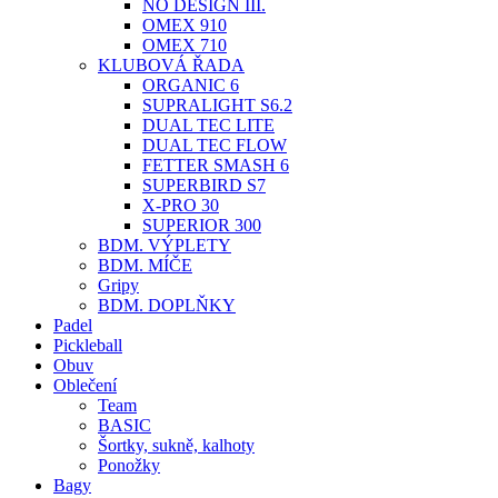
NO DESIGN III.
OMEX 910
OMEX 710
KLUBOVÁ ŘADA
ORGANIC 6
SUPRALIGHT S6.2
DUAL TEC LITE
DUAL TEC FLOW
FETTER SMASH 6
SUPERBIRD S7
X-PRO 30
SUPERIOR 300
BDM. VÝPLETY
BDM. MÍČE
Gripy
BDM. DOPLŇKY
Padel
Pickleball
Obuv
Oblečení
Team
BASIC
Šortky, sukně, kalhoty
Ponožky
Bagy