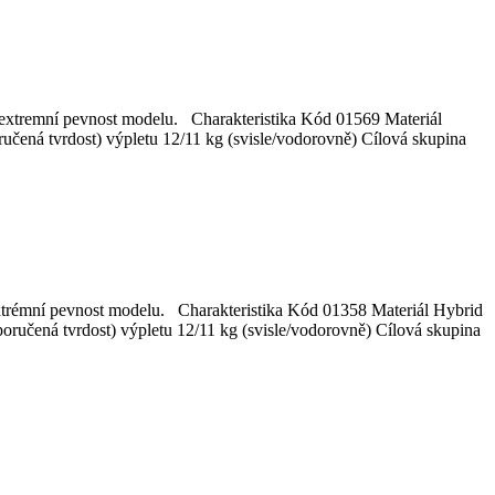
a extremní pevnost modelu. Charakteristika Kód 01569 Materiál
á tvrdost) výpletu 12/11 kg (svisle/vodorovně) Cílová skupina
 extrémní pevnost modelu. Charakteristika Kód 01358 Materiál Hybrid
učená tvrdost) výpletu 12/11 kg (svisle/vodorovně) Cílová skupina