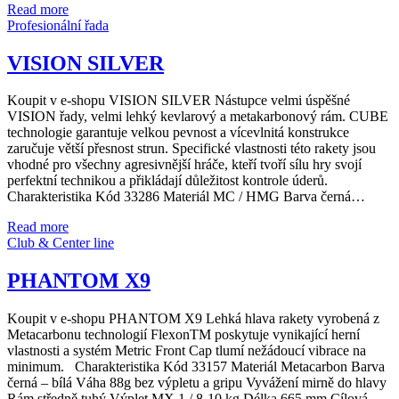
Read more
Profesionální řada
VISION SILVER
Koupit v e-shopu VISION SILVER Nástupce velmi úspěšné
VISION řady, velmi lehký kevlarový a metakarbonový rám. CUBE
technologie garantuje velkou pevnost a vícevlnitá konstrukce
zaručuje větší přesnost strun. Specifické vlastnosti této rakety jsou
vhodné pro všechny agresivnější hráče, kteří tvoří sílu hry svojí
perfektní technikou a přikládají důležitost kontrole úderů.
Charakteristika Kód 33286 Materiál MC / HMG Barva černá…
Read more
Club & Center line
PHANTOM X9
Koupit v e-shopu PHANTOM X9 Lehká hlava rakety vyrobená z
Metacarbonu technologií FlexonTM poskytuje vynikající herní
vlastnosti a systém Metric Front Cap tlumí nežádoucí vibrace na
minimum. Charakteristika Kód 33157 Materiál Metacarbon Barva
černá – bílá Váha 88g bez výpletu a gripu Vyvážení mirně do hlavy
Rám středně tuhý Výplet MX 1 / 8-10 kg Délka 665 mm Cílová…