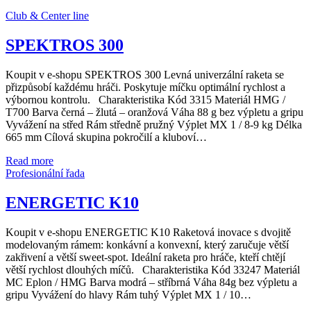
Club & Center line
SPEKTROS 300
Koupit v e-shopu SPEKTROS 300 Levná univerzální raketa se
přizpůsobí každému hráči. Poskytuje míčku optimální rychlost a
výbornou kontrolu. Charakteristika Kód 3315 Materiál HMG /
T700 Barva černá – žlutá – oranžová Váha 88 g bez výpletu a gripu
Vyvážení na střed Rám středně pružný Výplet MX 1 / 8-9 kg Délka
665 mm Cílová skupina pokročilí a kluboví…
Read more
Profesionální řada
ENERGETIC K10
Koupit v e-shopu ENERGETIC K10 Raketová inovace s dvojitě
modelovaným rámem: konkávní a konvexní, který zaručuje větší
zakřivení a větší sweet-spot. Ideální raketa pro hráče, kteří chtějí
větší rychlost dlouhých míčů. Charakteristika Kód 33247 Materiál
MC Eplon / HMG Barva modrá – stříbrná Váha 84g bez výpletu a
gripu Vyvážení do hlavy Rám tuhý Výplet MX 1 / 10…