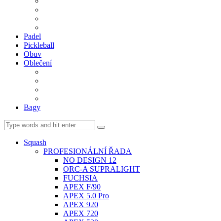
BDM. VÝPLETY
BDM. MÍČE
Gripy
BDM. DOPLŇKY
Padel
Pickleball
Obuv
Oblečení
Team
BASIC
Šortky, sukně, kalhoty
Ponožky
Bagy
Squash
PROFESIONÁLNÍ ŘADA
NO DESIGN 12
ORC-A SUPRALIGHT
FUCHSIA
APEX F/90
APEX 5.0 Pro
APEX 920
APEX 720