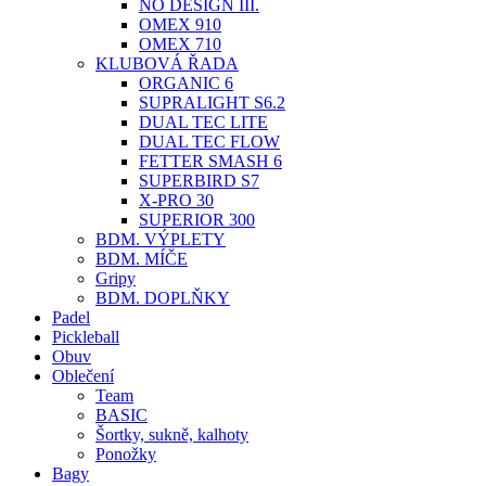
NO DESIGN III.
OMEX 910
OMEX 710
KLUBOVÁ ŘADA
ORGANIC 6
SUPRALIGHT S6.2
DUAL TEC LITE
DUAL TEC FLOW
FETTER SMASH 6
SUPERBIRD S7
X-PRO 30
SUPERIOR 300
BDM. VÝPLETY
BDM. MÍČE
Gripy
BDM. DOPLŇKY
Padel
Pickleball
Obuv
Oblečení
Team
BASIC
Šortky, sukně, kalhoty
Ponožky
Bagy