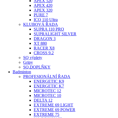
APEX 520
APEX 420
APEX 320
PURE 7
ICQ 110 Ultra
KLUBOVÁ ŘADA
SUPRA 110 PRO
SUPRALIGHT SILVER
DRAGON 3
XT 880
RACER X8
CROSS 9.2
SQ výplety
Gripy
SQ.DOPLŇKY
Badminton
PROFESIONÁLNÍ ŘADA
ENERGETIC K9
ENERGETIC K7
MICROTEC 12
MICROTEC 10
DELTA 12
EXTREME 69 LIGHT
EXTREME 69 POWER
EXTREME 75