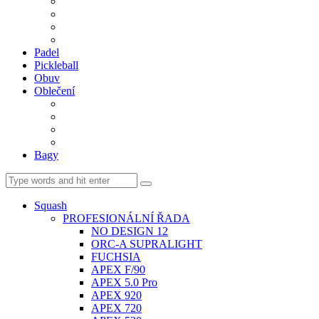
BDM. VÝPLETY
BDM. MÍČE
Gripy
BDM. DOPLŇKY
Padel
Pickleball
Obuv
Oblečení
Team
BASIC
Šortky, sukně, kalhoty
Ponožky
Bagy
Squash
PROFESIONÁLNÍ ŘADA
NO DESIGN 12
ORC-A SUPRALIGHT
FUCHSIA
APEX F/90
APEX 5.0 Pro
APEX 920
APEX 720