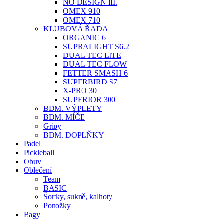
NO DESIGN III.
OMEX 910
OMEX 710
KLUBOVÁ ŘADA
ORGANIC 6
SUPRALIGHT S6.2
DUAL TEC LITE
DUAL TEC FLOW
FETTER SMASH 6
SUPERBIRD S7
X-PRO 30
SUPERIOR 300
BDM. VÝPLETY
BDM. MÍČE
Gripy
BDM. DOPLŇKY
Padel
Pickleball
Obuv
Oblečení
Team
BASIC
Šortky, sukně, kalhoty
Ponožky
Bagy