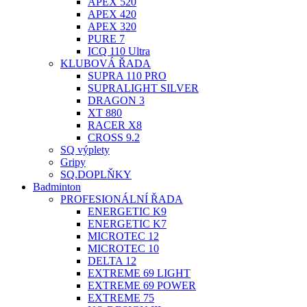
APEX 520
APEX 420
APEX 320
PURE 7
ICQ 110 Ultra
KLUBOVÁ ŘADA
SUPRA 110 PRO
SUPRALIGHT SILVER
DRAGON 3
XT 880
RACER X8
CROSS 9.2
SQ výplety
Gripy
SQ.DOPLŇKY
Badminton
PROFESIONÁLNÍ ŘADA
ENERGETIC K9
ENERGETIC K7
MICROTEC 12
MICROTEC 10
DELTA 12
EXTREME 69 LIGHT
EXTREME 69 POWER
EXTREME 75