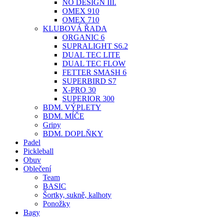
NO DESIGN III.
OMEX 910
OMEX 710
KLUBOVÁ ŘADA
ORGANIC 6
SUPRALIGHT S6.2
DUAL TEC LITE
DUAL TEC FLOW
FETTER SMASH 6
SUPERBIRD S7
X-PRO 30
SUPERIOR 300
BDM. VÝPLETY
BDM. MÍČE
Gripy
BDM. DOPLŇKY
Padel
Pickleball
Obuv
Oblečení
Team
BASIC
Šortky, sukně, kalhoty
Ponožky
Bagy