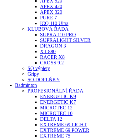
APEX 520
APEX 420
APEX 320
PURE 7
ICQ 110 Ultra
KLUBOVÁ ŘADA
SUPRA 110 PRO
SUPRALIGHT SILVER
DRAGON 3
XT 880
RACER X8
CROSS 9.2
SQ výplety
Gripy
SQ.DOPLŇKY
Badminton
PROFESIONÁLNÍ ŘADA
ENERGETIC K9
ENERGETIC K7
MICROTEC 12
MICROTEC 10
DELTA 12
EXTREME 69 LIGHT
EXTREME 69 POWER
EXTREME 75