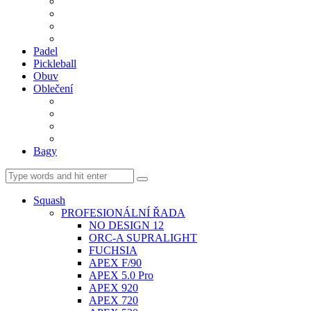
BDM. VÝPLETY
BDM. MÍČE
Gripy
BDM. DOPLŇKY
Padel
Pickleball
Obuv
Oblečení
Team
BASIC
Šortky, sukně, kalhoty
Ponožky
Bagy
Squash
PROFESIONÁLNÍ ŘADA
NO DESIGN 12
ORC-A SUPRALIGHT
FUCHSIA
APEX F/90
APEX 5.0 Pro
APEX 920
APEX 720