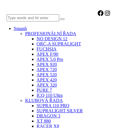
Facebook
Instagr
Squash
PROFESIONÁLNÍ ŘADA
NO DESIGN 12
ORC-A SUPRALIGHT
FUCHSIA
APEX F/90
APEX 5.0 Pro
APEX 920
APEX 720
APEX 520
APEX 420
APEX 320
PURE 7
ICQ 110 Ultra
KLUBOVÁ ŘADA
SUPRA 110 PRO
SUPRALIGHT SILVER
DRAGON 3
XT 880
RACER X8