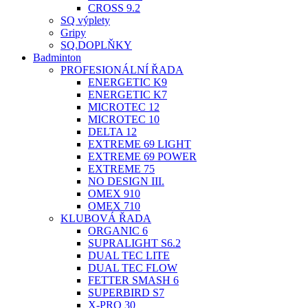
CROSS 9.2
SQ výplety
Gripy
SQ.DOPLŇKY
Badminton
PROFESIONÁLNÍ ŘADA
ENERGETIC K9
ENERGETIC K7
MICROTEC 12
MICROTEC 10
DELTA 12
EXTREME 69 LIGHT
EXTREME 69 POWER
EXTREME 75
NO DESIGN III.
OMEX 910
OMEX 710
KLUBOVÁ ŘADA
ORGANIC 6
SUPRALIGHT S6.2
DUAL TEC LITE
DUAL TEC FLOW
FETTER SMASH 6
SUPERBIRD S7
X-PRO 30