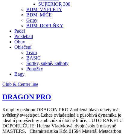
SUPERIOR 300
BDM. VÝPLETY
BDM. MÍČE
Gripy
BDM. DOPLŇKY
Padel
Pickleball
Obuv
Oblečení
Team
BASIC
Šortky, sukně, kalhoty
Ponožky
Bagy
Club & Center line
DRAGON PRO
Koupit v e-shopu DRAGON PRO Zaoblená hlava rakety má
zvětšený sweetspot. Lehce ovladatelná a působivá dynamika je
idealní pro všechny ambiciózní útočné hráče. TUTO RAKETU
DOPORUČUJE: Helena Vladyková, dvojnásobná mistryně
MASTERS. Charakteristika Kód 01594 Materiál Metacarbon