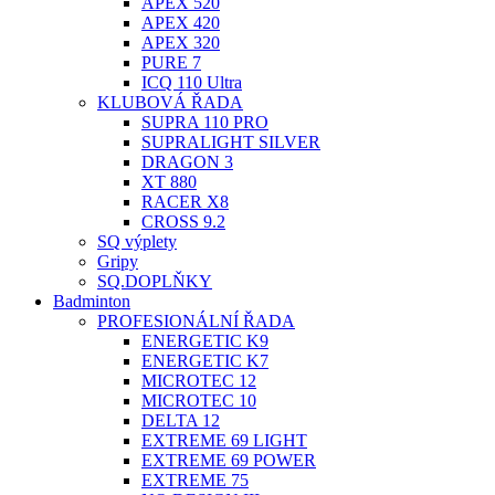
APEX 520
APEX 420
APEX 320
PURE 7
ICQ 110 Ultra
KLUBOVÁ ŘADA
SUPRA 110 PRO
SUPRALIGHT SILVER
DRAGON 3
XT 880
RACER X8
CROSS 9.2
SQ výplety
Gripy
SQ.DOPLŇKY
Badminton
PROFESIONÁLNÍ ŘADA
ENERGETIC K9
ENERGETIC K7
MICROTEC 12
MICROTEC 10
DELTA 12
EXTREME 69 LIGHT
EXTREME 69 POWER
EXTREME 75