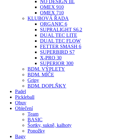
NO DESIGN III.
OMEX 910
OMEX 710
KLUBOVÁ ŘADA
ORGANIC 6
SUPRALIGHT S6.2
DUAL TEC LITE
DUAL TEC FLOW
FETTER SMASH 6
SUPERBIRD S7
X-PRO 30
SUPERIOR 300
BDM. VÝPLETY
BDM. MÍČE
Gripy
BDM. DOPLŇKY
Padel
Pickleball
Obuv
Oblečení
Team
BASIC
Šortky, sukně, kalhoty
Ponožky
Bagy