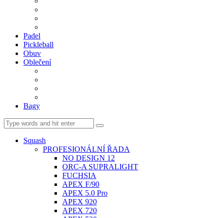
BDM. VÝPLETY
BDM. MÍČE
Gripy
BDM. DOPLŇKY
Padel
Pickleball
Obuv
Oblečení
Team
BASIC
Šortky, sukně, kalhoty
Ponožky
Bagy
Squash
PROFESIONÁLNÍ ŘADA
NO DESIGN 12
ORC-A SUPRALIGHT
FUCHSIA
APEX F/90
APEX 5.0 Pro
APEX 920
APEX 720