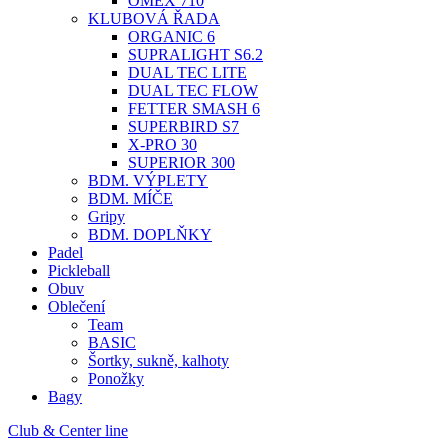
OMEX 710
KLUBOVÁ ŘADA
ORGANIC 6
SUPRALIGHT S6.2
DUAL TEC LITE
DUAL TEC FLOW
FETTER SMASH 6
SUPERBIRD S7
X-PRO 30
SUPERIOR 300
BDM. VÝPLETY
BDM. MÍČE
Gripy
BDM. DOPLŇKY
Padel
Pickleball
Obuv
Oblečení
Team
BASIC
Šortky, sukně, kalhoty
Ponožky
Bagy
Club & Center line