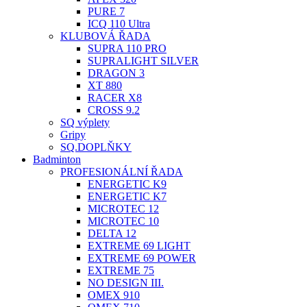
PURE 7
ICQ 110 Ultra
KLUBOVÁ ŘADA
SUPRA 110 PRO
SUPRALIGHT SILVER
DRAGON 3
XT 880
RACER X8
CROSS 9.2
SQ výplety
Gripy
SQ.DOPLŇKY
Badminton
PROFESIONÁLNÍ ŘADA
ENERGETIC K9
ENERGETIC K7
MICROTEC 12
MICROTEC 10
DELTA 12
EXTREME 69 LIGHT
EXTREME 69 POWER
EXTREME 75
NO DESIGN III.
OMEX 910