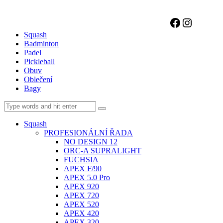
Facebook
Instagr
Squash
Badminton
Padel
Pickleball
Obuv
Oblečení
Bagy
Squash
PROFESIONÁLNÍ ŘADA
NO DESIGN 12
ORC-A SUPRALIGHT
FUCHSIA
APEX F/90
APEX 5.0 Pro
APEX 920
APEX 720
APEX 520
APEX 420
APEX 320