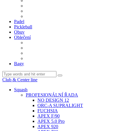
BDM. VÝPLETY
BDM. MÍČE
Gripy
BDM. DOPLŇKY
Padel
Pickleball
Obuv
Oblečení
Team
BASIC
Šortky, sukně, kalhoty
Ponožky
Bagy
Club & Center line
Squash
PROFESIONÁLNÍ ŘADA
NO DESIGN 12
ORC-A SUPRALIGHT
FUCHSIA
APEX F/90
APEX 5.0 Pro
APEX 920