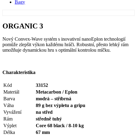
Bagy
ORGANIC 3
Nový Convex-Wave systém s inovativní nanoEplon technologií
pomůže zlepšit výkon každému hráči. Robustní, přesto lehký rám
umožňuje dynamickou hru s optimální kontrolou míčku.
Charakteristika
Kód
33152
Materiál
Metacarbon / Eplon
Barva
modrá – stříbrná
Váha
89 g bez výpletu a gripu
Vyvážení
na střed
Rám
středně tuhý
Výplet
Core 68 black / 8-10 kg
Délka
67 mm