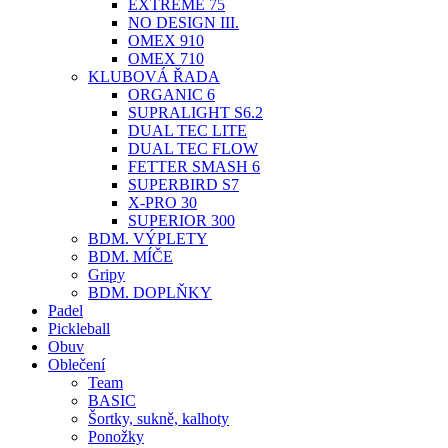
EXTREME 75
NO DESIGN III.
OMEX 910
OMEX 710
KLUBOVÁ ŘADA
ORGANIC 6
SUPRALIGHT S6.2
DUAL TEC LITE
DUAL TEC FLOW
FETTER SMASH 6
SUPERBIRD S7
X-PRO 30
SUPERIOR 300
BDM. VÝPLETY
BDM. MÍČE
Gripy
BDM. DOPLŇKY
Padel
Pickleball
Obuv
Oblečení
Team
BASIC
Šortky, sukně, kalhoty
Ponožky