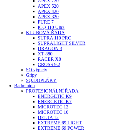
APEX 720
APEX 520
APEX 420
APEX 320
PURE 7
ICQ 110 Ultra
KLUBOVÁ ŘADA
SUPRA 110 PRO
SUPRALIGHT SILVER
DRAGON 3
XT 880
RACER X8
CROSS 9.2
SQ výplety
Gripy
SQ.DOPLŇKY
Badminton
PROFESIONÁLNÍ ŘADA
ENERGETIC K9
ENERGETIC K7
MICROTEC 12
MICROTEC 10
DELTA 12
EXTREME 69 LIGHT
EXTREME 69 POWER