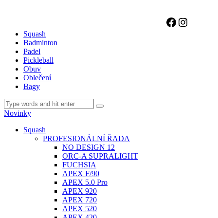
Facebook
Instagr
Squash
Badminton
Padel
Pickleball
Obuv
Oblečení
Bagy
Novinky
Squash
PROFESIONÁLNÍ ŘADA
NO DESIGN 12
ORC-A SUPRALIGHT
FUCHSIA
APEX F/90
APEX 5.0 Pro
APEX 920
APEX 720
APEX 520
APEX 420