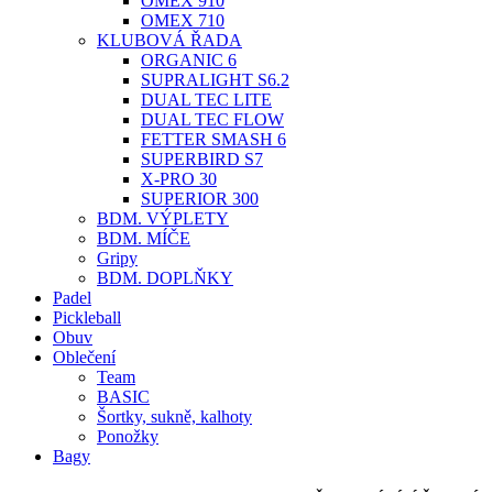
OMEX 910
OMEX 710
KLUBOVÁ ŘADA
ORGANIC 6
SUPRALIGHT S6.2
DUAL TEC LITE
DUAL TEC FLOW
FETTER SMASH 6
SUPERBIRD S7
X-PRO 30
SUPERIOR 300
BDM. VÝPLETY
BDM. MÍČE
Gripy
BDM. DOPLŇKY
Padel
Pickleball
Obuv
Oblečení
Team
BASIC
Šortky, sukně, kalhoty
Ponožky
Bagy