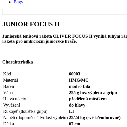
Bagy
JUNIOR FOCUS II
Juniorská tenisová raketa OLIVER FOCUS II vyniká tuhým rámem, 
raketa pro ambiciózní juniorské hráče.
Charakteristika
Kód
60003
Materiál
HMG/MC
Barva
modro-bílá
Váha
255 g bez výpletu a gripu
Hlava rakety
předělená můstkem
Vyvážení
do hlavy
Rukojeť (tloušťka gripu)
L1
Napětí (doporučená tvrdost výpletu)
25/24 kg (svisle/vodorovně)
Délka
67 cm