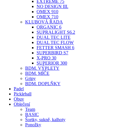
EXTREME 75
NO DESIGN III.
OMEX 910
OMEX 710
KLUBOVÁ ŘADA
ORGANIC 6
SUPRALIGHT S6.2
DUAL TEC LITE
DUAL TEC FLOW
FETTER SMASH 6
SUPERBIRD S7
X-PRO 30
SUPERIOR 300
BDM. VÝPLETY
BDM. MÍČE
Gripy
BDM. DOPLŇKY
Padel
Pickleball
Obuv
Oblečení
Team
BASIC
Šortky, sukně, kalhoty
Ponožky