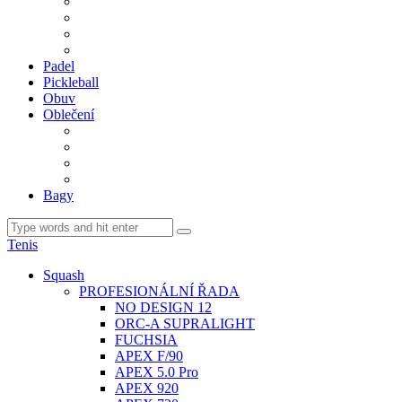
BDM. VÝPLETY
BDM. MÍČE
Gripy
BDM. DOPLŇKY
Padel
Pickleball
Obuv
Oblečení
Team
BASIC
Šortky, sukně, kalhoty
Ponožky
Bagy
Tenis
Squash
PROFESIONÁLNÍ ŘADA
NO DESIGN 12
ORC-A SUPRALIGHT
FUCHSIA
APEX F/90
APEX 5.0 Pro
APEX 920