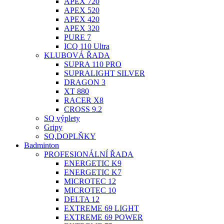
APEX 720
APEX 520
APEX 420
APEX 320
PURE 7
ICQ 110 Ultra
KLUBOVÁ ŘADA
SUPRA 110 PRO
SUPRALIGHT SILVER
DRAGON 3
XT 880
RACER X8
CROSS 9.2
SQ výplety
Gripy
SQ.DOPLŇKY
Badminton
PROFESIONÁLNÍ ŘADA
ENERGETIC K9
ENERGETIC K7
MICROTEC 12
MICROTEC 10
DELTA 12
EXTREME 69 LIGHT
EXTREME 69 POWER