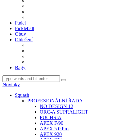
BDM. VÝPLETY
BDM. MÍČE
Gripy
BDM. DOPLŇKY
Padel
Pickleball
Obuv
Oblečení
Team
BASIC
Šortky, sukně, kalhoty
Ponožky
Bagy
Novinky
Squash
PROFESIONÁLNÍ ŘADA
NO DESIGN 12
ORC-A SUPRALIGHT
FUCHSIA
APEX F/90
APEX 5.0 Pro
APEX 920