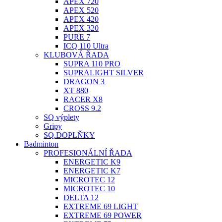
APEX 720
APEX 520
APEX 420
APEX 320
PURE 7
ICQ 110 Ultra
KLUBOVÁ ŘADA
SUPRA 110 PRO
SUPRALIGHT SILVER
DRAGON 3
XT 880
RACER X8
CROSS 9.2
SQ výplety
Gripy
SQ.DOPLŇKY
Badminton
PROFESIONÁLNÍ ŘADA
ENERGETIC K9
ENERGETIC K7
MICROTEC 12
MICROTEC 10
DELTA 12
EXTREME 69 LIGHT
EXTREME 69 POWER