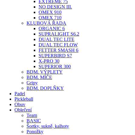
EXTREME 75
NO DESIGN III.
OMEX 910
OMEX 710
KLUBOVÁ ŘADA
ORGANIC 6
SUPRALIGHT S6.2
DUAL TEC LITE
DUAL TEC FLOW
FETTER SMASH 6
SUPERBIRD S7
X-PRO 30
SUPERIOR 300
BDM. VÝPLETY
BDM. MÍČE
Gripy
BDM. DOPLŇKY
Padel
Pickleball
Obuv
Oblečení
Team
BASIC
Šortky, sukně, kalhoty
Ponožky