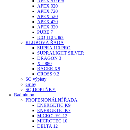
APEX 5.0 Pro
APEX 920
APEX 720
APEX 520
APEX 420
APEX 320
PURE 7
ICQ 110 Ultra
KLUBOVÁ ŘADA
SUPRA 110 PRO
SUPRALIGHT SILVER
DRAGON 3
XT 880
RACER X8
CROSS 9.2
SQ výplety
Gripy
SQ.DOPLŇKY
Badminton
PROFESIONÁLNÍ ŘADA
ENERGETIC K9
ENERGETIC K7
MICROTEC 12
MICROTEC 10
DELTA 12