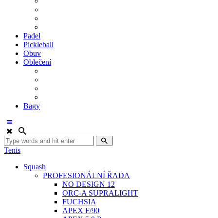
BDM. VÝPLETY
BDM. MÍČE
Gripy
BDM. DOPLŇKY
Padel
Pickleball
Obuv
Oblečení
Team
BASIC
Šortky, sukně, kalhoty
Ponožky
Bagy
Tenis
Squash
PROFESIONÁLNÍ ŘADA
NO DESIGN 12
ORC-A SUPRALIGHT
FUCHSIA
APEX F/90