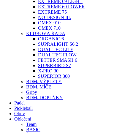
EXTREME 69 LIGHT
EXTREME 69 POWER
EXTREME 75
NO DESIGN III.
OMEX 910
OMEX 710
KLUBOVÁ ŘADA
ORGANIC 6
SUPRALIGHT S6.2
DUAL TEC LITE
DUAL TEC FLOW
FETTER SMASH 6
SUPERBIRD S7
X-PRO 30
SUPERIOR 300
BDM. VÝPLETY
BDM. MÍČE
Gripy
BDM. DOPLŇKY
Padel
Pickleball
Obuv
Oblečení
Team
BASIC